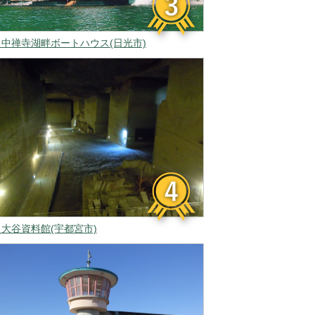
▲中禅寺湖畔ボートハウス(日光市)
▲大谷資料館(宇都宮市)