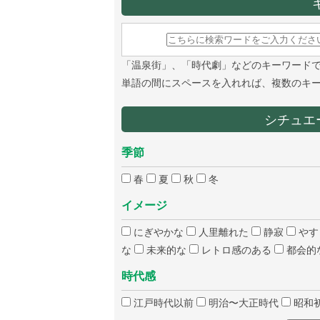
「温泉街」、「時代劇」などのキーワード
単語の間にスペースを入れれば、複数のキ
シチュエ
季節
春
夏
秋
冬
イメージ
にぎやかな
人里離れた
静寂
やす
な
未来的な
レトロ感のある
都会的
時代感
江戸時代以前
明治〜大正時代
昭和