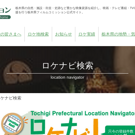
栃木県の自然・施設・街並・史跡など豊かな映像資源を紹介し、映画・テレビ番組・TV
援を行う栃木県フィルムコミッション公式サイト。
者の皆さまへ
ロケ地検索
お知らせ
ロケ実績
栃木県の地勢・
ロケナビ検索
location navigator
ロケナビ検索
只今の登録件数