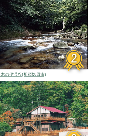
▲木の俣渓谷(那須塩原市)