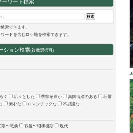
キーワード検索
で検索できます。
ーワードを含むロケ地を検索できます。
ーション検索
(複数選択可)
らぐ
広々とした
季節感豊か
異国情緒のある
荘厳
な
素朴な
ロマンチックな
不思議な
初期〜戦前
戦後〜昭和後期
現代