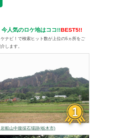
今人気のロケ地はココ!!
BEST5!!
ロケナビ！で検索ヒット数が上位の5ヵ所をご
紹介します。
▲岩船山中腹採石場跡(栃木市)