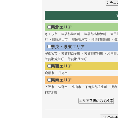
県北エリア
さくら市 ・塩谷郡塩谷町 ・塩谷郡高根沢町 ・大田
町 ・那須烏山市 ・那須塩原市 ・那須郡那須町 ・
県央・県東エリア
宇都宮市 ・芳賀郡益子町 ・芳賀郡市貝町 ・河内郡
芳賀郡芳賀町 ・芳賀郡茂木町
県西エリア
鹿沼市 ・日光市
県南エリア
下野市 ・佐野市 ・小山市 ・下都賀郡壬生町 ・足利
郡野木町