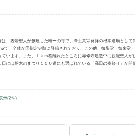
）
寺は、親鸞聖人が創建した唯一の寺で、浄土真宗発祥の根本道場として
.5haで、全体が国指定史跡に登録されており、この他、御影堂・如来堂
れています。また、１ｋｍ程離れたところに専修寺建造中に親鸞聖人が
１日には栃木のまつり１００選にも選ばれている「高田の夜祭り」が開
示(2件)