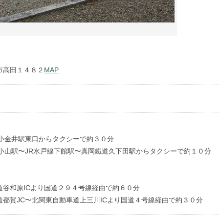
市高田１４８２
MAP
線小金井駅東口からタクシーで約３０分
線小山駅〜JR水戸線下館駅〜真岡鐵道久下田駅からタクシーで約１０分
道谷和原ICより国道２９４号線経由で約６０分
道都賀JC〜北関東自動車道上三川ICより国道４号線経由で約３０分