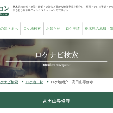
栃木県の自然・施設・街並・史跡など豊かな映像資源を紹介し、映画・テレビ番組・TV
援を行う栃木県フィルムコミッション公式サイト。
者の皆さまへ
ロケ地検索
お知らせ
ロケ実績
栃木県の地勢・
ロケナビ検索
location navigator
ロケナビ検索
ロケ地一覧
ロケ地紹介：高田山専修寺
高田山専修寺