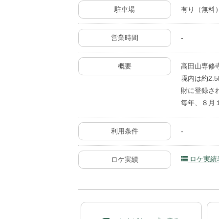
駐車場
有り（無料
営業時間
-
概要
高田山専修
境内は約2
財に登録さ
毎年、８月
利用条件
-
ロケ実績表
ロケ実績