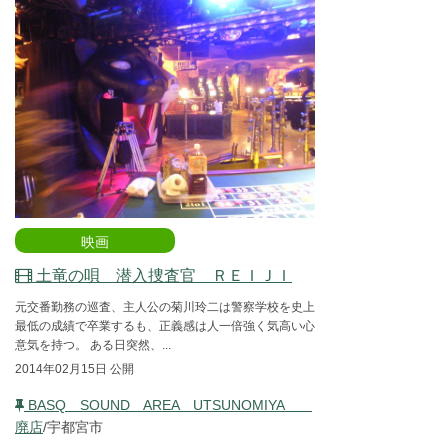
映画
土竜の唄 潜入捜査官 ＲＥＩＪＩ
元交番勤務の巡査、主人公の菊川玲二は警察学校を史上
最低の成績で卒業するも、正義感は人一倍強く気高い心
意気を持つ。 ある日突然、...
2014年02月15日 公開
BASQ SOUND AREA UTSUNOMIYA
廃店
/宇都宮市