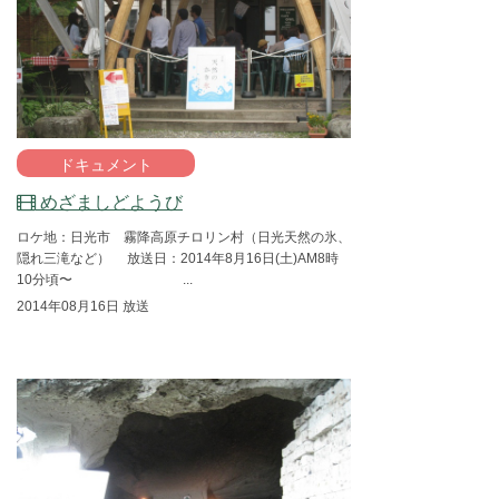
ドキュメント
めざましどようび
ロケ地：日光市 霧降高原チロリン村（日光天然の氷、
隠れ三滝など） 放送日：2014年8月16日(土)AM8時
10分頃〜 ...
2014年08月16日 放送