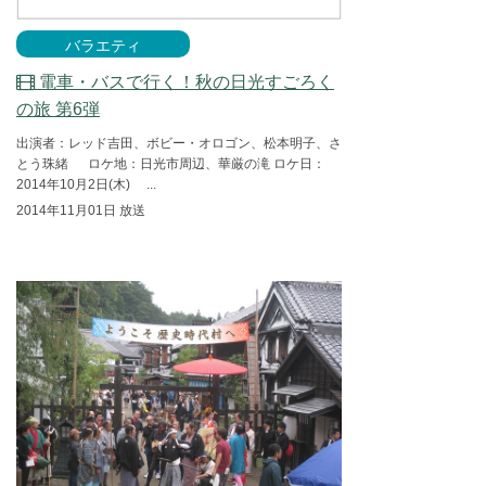
バラエティ
電車・バスで行く！秋の日光すごろく
の旅 第6弾
出演者：レッド吉田、ボビー・オロゴン、松本明子、さ
とう珠緒 ロケ地：日光市周辺、華厳の滝 ロケ日：
2014年10月2日(木) ...
2014年11月01日 放送