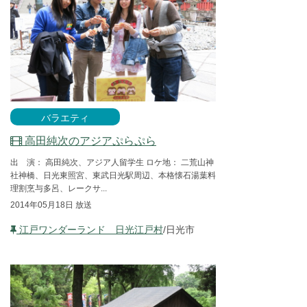
バラエティ
高田純次のアジアぷらぷら
出 演： 高田純次、アジア人留学生 ロケ地： 二荒山神
社神橋、日光東照宮、東武日光駅周辺、本格懐石湯葉料
理割烹与多呂、レークサ...
2014年05月18日 放送
江戸ワンダーランド 日光江戸村
/日光市