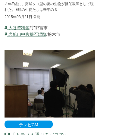
３年E組に、突然タコ型の謎の生物が担任教師として現
れた。E組の生徒たちは来年の３...
2015年03月21日 公開
大谷資料館
/宇都宮市
岩船山中腹採石場跡
/栃木市
テレビCM
「トチノキ通りをバスで」