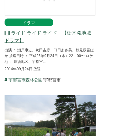
ドラマ
ライド ライド ライド 【栃木発地域
ドラマ】
出演 ： 瀬戸康史、袴田吉彦、臼田あさ美、鶴見辰吾ほ
か 放送日時 ： 平成26年9月24日（水）22：00〜 ロケ
地 ： 那須地区、宇都宮...
2014年09月24日 放送
宇都宮市森林公園
/宇都宮市