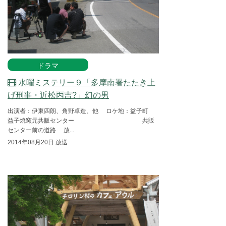
ドラマ
水曜ミステリー９「多摩南署たたき上
げ刑事・近松丙吉?」幻の男
出演者：伊東四朗、角野卓造、他 ロケ地：益子町
益子焼窯元共販センター 共販
センター前の道路 放...
2014年08月20日 放送