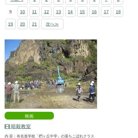
9
10
11
12
13
14
15
16
17
18
19
20
21
次へ≫
映画
暗殺教室
内 容：有名進学校「椚ヶ丘中学」の落ちこぼれクラス