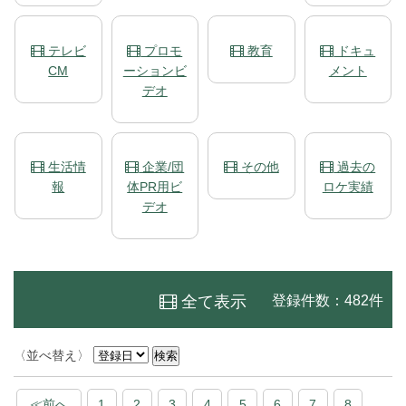
テレビ
プロモ
教育
ドキュ
CM
ーションビ
メント
デオ
生活情
企業/団
その他
過去の
報
体PR用ビ
ロケ実績
デオ
全て表示
登録件数：482件
〈並べ替え〉
≪前へ
1
2
3
4
5
6
7
8