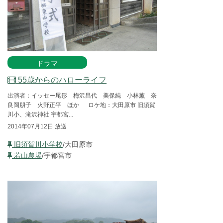
ドラマ
55歳からのハローライフ
出演者：イッセー尾形 梅沢昌代 美保純 小林薫 奈
良岡朋子 火野正平 ほか ロケ地：大田原市 旧須賀
川小、滝沢神社 宇都宮...
2014年07月12日 放送
旧須賀川小学校
/大田原市
若山農場
/宇都宮市