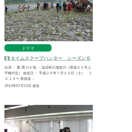
ドラマ
タイムスクープハンター シーズン６
出演 ： 要 潤 ロケ地 ： 塩谷町の鬼怒川（県道６３号上
平橋付近） 放送日 ： 平成２６年７月１２日（土） ２
３:１５〜 再放送 ...
2014年07月12日 放送