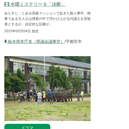
水曜ミステリー９「決断」
あらすじ：とある高級マンションで起きた殺人事件、検
事である主人公は捜査の中で浮かび上がる代議士を容疑
者とするが、決定的な証拠が...
2015年03月04日 放送
栃木県本庁舎（県議会議事堂）
/宇都宮市
ドラマ