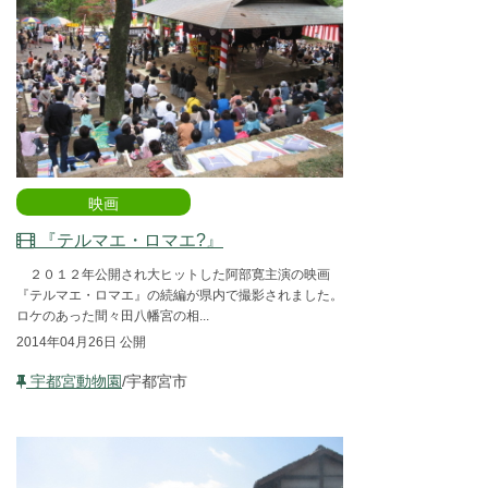
映画
『テルマエ・ロマエ?』
２０１２年公開され大ヒットした阿部寛主演の映画
『テルマエ・ロマエ』の続編が県内で撮影されました。
ロケのあった間々田八幡宮の相...
2014年04月26日 公開
宇都宮動物園
/宇都宮市