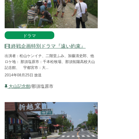
ドラマ
終戦企画特別ドラマ『遠い約束』
出演者：松山ケンイチ、二階堂ふみ、加藤清史郎、他
ロケ地： 那須塩原市：千本松牧場、那須拓陽高校大山
記念館、 宇都宮市：大...
2014年08月25日 放送
大山記念館
/那須塩原市