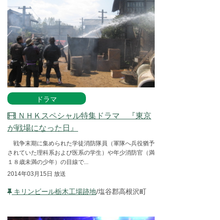
ドラマ
ＮＨＫスペシャル特集ドラマ 『東京
が戦場になった日』
戦争末期に集められた学徒消防隊員（軍隊へ兵役猶予
されていた理科系および医系の学生）や年少消防官（満
１８歳未満の少年）の目線で...
2014年03月15日 放送
キリンビール栃木工場跡地
/塩谷郡高根沢町