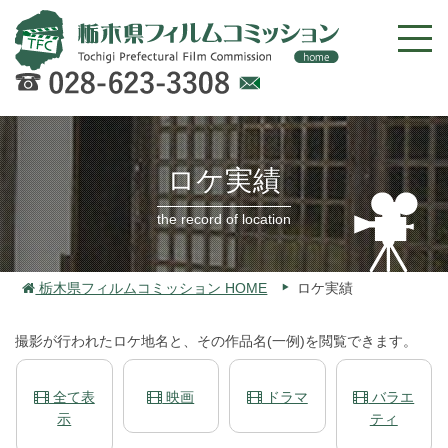
Web
での
お問
ロケ実績
い合
わせ
the record of location
栃木県フィルムコミッション HOME
ロケ実績
撮影が行われたロケ地名と、その作品名(一例)を閲覧できます。
全て表
映画
ドラマ
バラエ
示
ティ