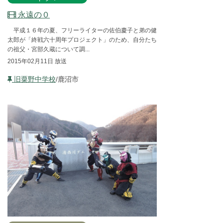
永遠の０
平成１６年の夏、フリーライターの佐伯慶子と弟の健
太郎が「終戦六十周年プロジェクト」のため、自分たち
の祖父・宮部久蔵について調...
2015年02月11日 放送
旧粟野中学校
/鹿沼市