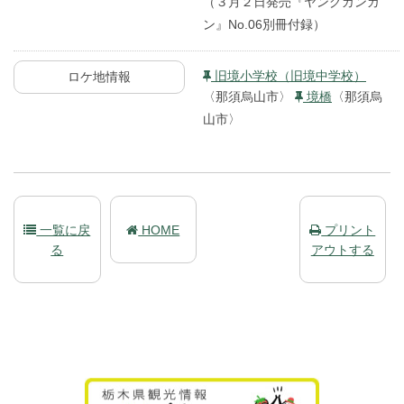
（３月２日発売『ヤングガンガ
ン』No.06別冊付録）
旧境小学校（旧境中学校）
ロケ地情報
〈那須烏山市〉
境橋
〈那須烏
山市〉
一覧に戻
HOME
プリント
る
アウトする