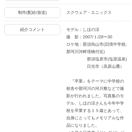
制作(配給/放送)
スクウェア・エニックス
紹介コメント
モデル：しほの涼
撮 影：2007/１/28〜30
ロケ地：那須烏山市(旧境中学校､
那珂川河畔境橋付近)
那須塩原市(塩原温泉)
日光市（高原山麓）
『卒業』をテーマに中学校の
校舎や那珂川の河川敷などで撮
影が行われました。写真集のモ
デル、しほの涼さんも今年中学
校を卒業する１５歳とあって、
自身にとってもメモリアルな作
品になりました。