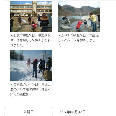
旧境中学校では、教室や校
那珂川の河原では「白線流
庭、体育館などで撮影が行わ
し」のシーンを撮影しまし
れました。
た。
雪景色のシーンは、高原山
麓のゴルフ場で撮影。見渡す
限りの銀世界…
公開日
2007年03月02日