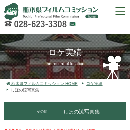
Web
での
お問
ロケ実績
い合
わせ
the record of location
栃木県フィルムコミッション HOME
ロケ実績
しほの涼写真集
しほの涼写真集
その他