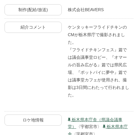
制作(配給/放送)
株式会社BEAVERS
紹介コメント
ケンタッキーフライドチキンの
CMが栃木県庁で撮影されまし
た。
『フライドチキンフェス』篇で
は議会議事堂ロビー、『オマー
ルの旨み広がる』篇では県民広
場、『ポットパイに夢中』篇で
は議事堂カフェが使用され、撮
影は3日間にわたって行われまし
た。
栃木県本庁舎（県議会議事
ロケ地情報
堂）
〈宇都宮市〉
栃木県本庁
舎
〈宇都宮市〉