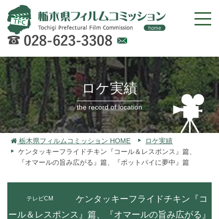
Web
での
お問
ロケ実績
い合
わせ
the record of location
栃木県フィルムコミッション HOME
ロケ実績
ケンタッキーフライドチキン『コール＆レスポンス』篇、
『オマールの旨み広がる』篇、『ポットパイに夢中』篇
ケンタッキーフライドチキン『コ
テレビCM
ール＆レスポンス』篇、『オマールの旨み広がる』